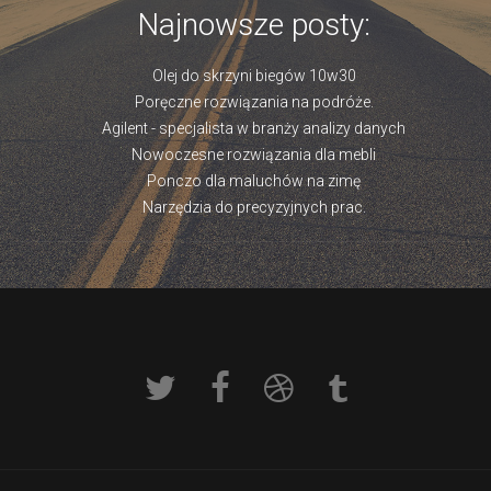
Najnowsze posty:
Olej do skrzyni biegów 10w30
Poręczne rozwiązania na podróże.
Agilent - specjalista w branży analizy danych
Nowoczesne rozwiązania dla mebli
Ponczo dla maluchów na zimę
Narzędzia do precyzyjnych prac.