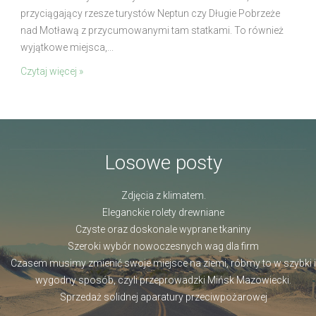
przyciągający rzesze turystów Neptun czy Długie Pobrzeże
nad Motławą z przycumowanymi tam statkami. To również
wyjątkowe miejsca,...
Czytaj więcej »
Losowe posty
Zdjęcia z klimatem.
Eleganckie rolety drewniane
Czyste oraz doskonale wyprane tkaniny
Szeroki wybór nowoczesnych wag dla firm
Czasem musimy zmienić swoje miejsce na ziemi, róbmy to w szybki i
wygodny sposób, czyli przeprowadzki Mińsk Mazowiecki.
Sprzedaż solidnej aparatury przeciwpożarowej