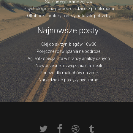
Solidne wybielanie zębów
Psychologiczna pomoc dla dzieci z problemami
Ottobock - protezy i ortezy na każde potrzeby
Najnowsze posty:
Olej do skrzyni biegów 10w30
Poręczne rozwiązania na podróże.
Agilent - specjalista w branży analizy danych
Nowoczesne rozwiązania dla mebli
Ponczo dla maluchów na zimę
Narzędzia do precyzyjnych prac.