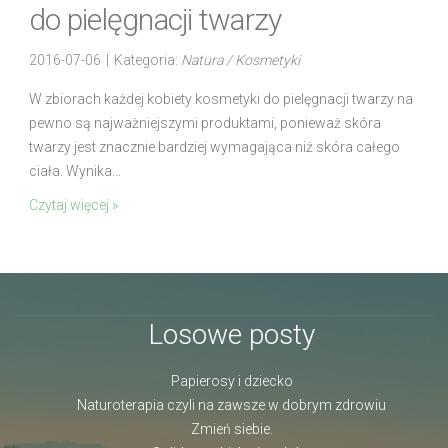
do pielęgnacji twarzy
2016-07-06
|
Kategoria:
Natura / Kosmetyki
W zbiorach każdej kobiety kosmetyki do pielęgnacji twarzy na
pewno są najważniejszymi produktami, ponieważ skóra
twarzy jest znacznie bardziej wymagająca niż skóra całego
ciała. Wynika...
Czytaj więcej »
Losowe posty
Papierosy i dziecko
Naturoterapia czyli na zawsze w dobrym zdrowiu
Zmień siebie.