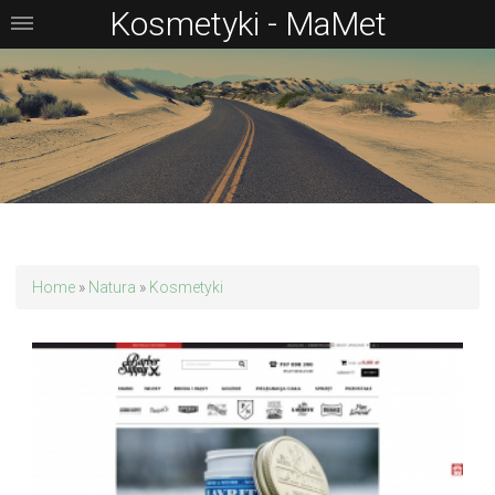
Kosmetyki - MaMet
Home
»
Natura
»
Kosmetyki