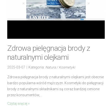
Zdrowa pielęgnacja brody z
naturalnymi olejkami
2025-03-07
|
Kategoria:
Natura / Kosmetyki
Zdrowa pielęgnacja brody z naturalnymi olejkami jest obecnie
bardzo popularna wśród mężczyzn. Kosmetyki do pielęgnacji
brody z naturalnymi składnikami są coraz bardziej cenione
przez konsumentów,...
Czytaj więcej »