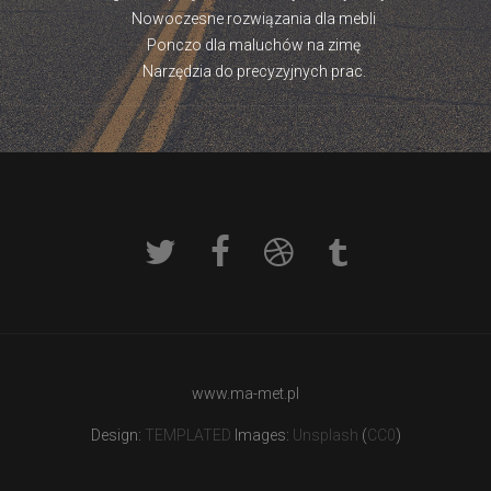
Nowoczesne rozwiązania dla mebli
Ponczo dla maluchów na zimę
Narzędzia do precyzyjnych prac.
www.ma-met.pl
Design:
TEMPLATED
Images:
Unsplash
(
CC0
)