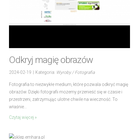
Odkryj magię obrazów
2024-02-19
|
Kategoria:
Wyroby / Fotografia
Fotografia to niezwykłe medium, które pozwala odkryć magię
obrazów. Dzięki fotografii możemy przenieść się w czasie i
przestrzeni, zatrzymując ulotne chwile na wieczność. To
właśnie...
Czytaj więcej »