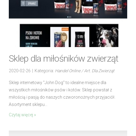
Sklep dla miłośników zwierząt
2020-02-26
|
Kategoria:
Handel Online / Art. Dla Zwierząt
Sklep internetowy "John Dog" to idealne miejsce dla
wszystkich miłośników psów i kotów. Sklep powstał z
miłością i pasją do naszych czworonożnych przyjaciół.
Asortyment sklepu...
Czytaj więcej »