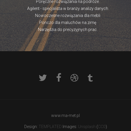
Poręczne rozwiązania na podróże.
Agilent - specjalista w branży analizy danych
Nowoczesne rozwiązania dla mebli
Ponczo dla maluchów na zimę
Narzędzia do precyzyjnych prac.
www.ma-met.pl
Design:
TEMPLATED
Images:
Unsplash
(
CC0
)