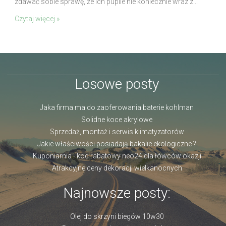
zdawać sobie sprawę, że ich pupile nie koniecznie wraz z...
Czytaj więcej »
Losowe posty
Jaka firma ma do zaoferowania baterie kohlman
Solidne koce akrylowe
Sprzedaż, montaż i serwis klimatyzatorów
Jakie właściwości posiadają bakalie ekologiczne ?
Kuponiarnia - kod rabatowy neo24 dla łówców okazji
Atrakcyjne ceny dekoracji wielkanocnych
Najnowsze posty:
Olej do skrzyni biegów 10w30