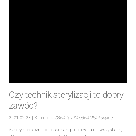
Czy technik sterylizacji to dobry
zawód?
2021-02-23
|
Kategoria:
Oświata / Placówki Edukacyjne
Szkoły medyczne to doskonała propozycja dla wszystkich,