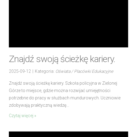
Znajdź swoją ścieżkę kariery.
2025-09-12
|
Kategoria:
Oświata / Placówki Edukacyjne
Znajdź swoją ścieżkę kariery. Szkoła policyjna w Zielonej
Górze to miejsce, gdzie można rozwijać umiejętności
potrzebne do pracy w służbach mundurowych. Uczniowie
zdobywają praktyczną wiedzę...
Czytaj więcej »