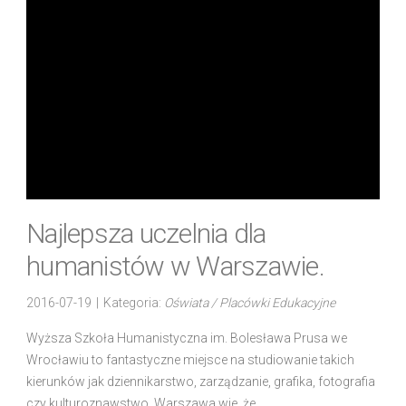
Najlepsza uczelnia dla
humanistów w Warszawie.
2016-07-19
|
Kategoria:
Oświata / Placówki Edukacyjne
Wyższa Szkoła Humanistyczna im. Bolesława Prusa we
Wrocławiu to fantastyczne miejsce na studiowanie takich
kierunków jak dziennikarstwo, zarządzanie, grafika, fotografia
czy kulturoznawstwo. Warszawa wie, że...