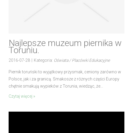
Najlepsze muzeum piernika w
Toruniu.
2016-07-28
|
Kategoria:
Oświata / Placówki Edukacyjne
Piernik toruński to wyjątkowy przysmak, ceniony zarówno w
Polsce, jak i za granicą. Smakosze z różnych części Europy
chętnie smakują wypieków z Torunia, wiedząc, że...
Czytaj więcej »