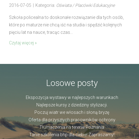
2016-07-05
|
Kategoria:
Oświata / Placówki Edukacyjne
Szkoła policealna to doskonałe rozwiązanie dla tych osób,
które po maturze nie chcą iść na studia i spędzić kolejnych
pięciu lat na nauce, tracąc czas...
Czytaj więcej »
Losowe posty
Ekspozycja wystawy w najlepszych warunkach
Najlepsze kursy z dziedziny stylizacji.
Poczuj wiatr we włosach i słoną bryzę
Oferta dla przyszłych pracowników ochrony
Tłumaczenia na terenie Poznania
Tanie szkolenia bhp dla ciebie! Zapraszamy!