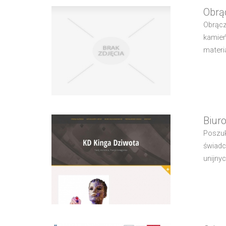
Obrą
Obrącz
kamień
materi
Biur
Poszuk
świadc
unijny