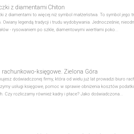
czki z diamentami Chiton
ki z diamentami to więcej niż symbol małżeństwa. To symbol jego tr
. Owiany legendą tradycji i trudu wydobywania. Jednocześnie, nieo
ałów - rysowaniem po szkle, diamentowymi wiertłami poko...
o rachunkowo-księgowe. Zielona Góra
ujesz doświadczonej firmy, która od wielu już lat prowadzi biuro ra
zymy usługi księgowe, pomoc w sprawie obniżenia kosztów podatkow
ch. Czy rozliczamy również kadry i płace? Jako doświadczona...