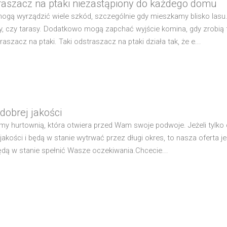
raszacz na ptaki niezastąpiony do każdego domu
mogą wyrządzić wiele szkód, szczególnie gdy mieszkamy blisko las
y, czy tarasy. Dodatkowo mogą zapchać wyjście komina, gdy zrobią 
raszacz na ptaki. Taki odstraszacz na ptaki działa tak, że e...
dobrej jakości
my hurtownią, która otwiera przed Wam swoje podwoje. Jeżeli tylko c
 jakości i będą w stanie wytrwać przez długi okres, to nasza oferta 
ędą w stanie spełnić Wasze oczekiwania.Chcecie...