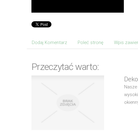
Dodaj Komentarz
Poleć stronę
Wpis zawier
Przeczytać warto:
Deko
Nasze 
wysoki
okienn