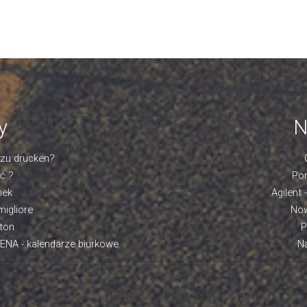
y
N
 zu drucken?
ać ?
Por
mek
Agilent 
migliore
Now
iton
P
ENA - kalendarze biurkowe
Na