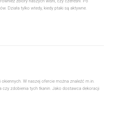
 również zbiory naszych wiśni, czy czereśni. Po
. Działa tylko wtedy, kiedy ptaki są aktywne.
i okiennych. W naszej ofercie można znaleźć m.in.
ia czy zdobienia tych tkanin. Jako dostawca dekoracji