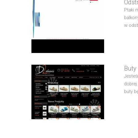
Odst
Ptaki 
balkon
w odst
Buty 
Jesteś
dobrej
buty b