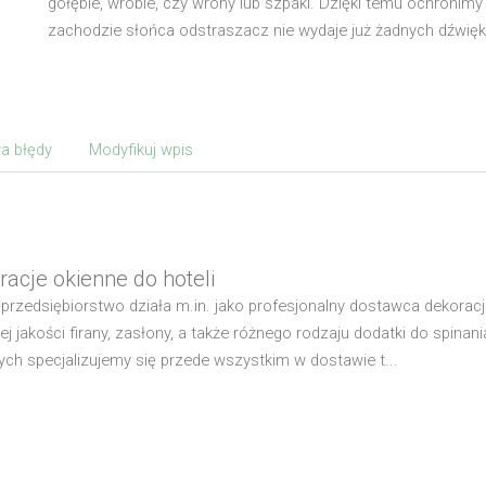
gołębie, wróble, czy wrony lub szpaki. Dzięki temu ochronimy
zachodzie słońca odstraszacz nie wydaje już żadnych dźwięków
a błędy
Modyfikuj wpis
racje okienne do hoteli
przedsiębiorstwo działa m.in. jako profesjonalny dostawca dekoracj
ej jakości firany, zasłony, a także różnego rodzaju dodatki do spinan
ych specjalizujemy się przede wszystkim w dostawie t...