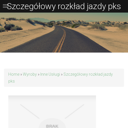
Szczegółowy rozkład jazdy pks
Home
»
Wyroby
»
Inne Usługi
»
Szczegółowy rozkład jazdy
pks