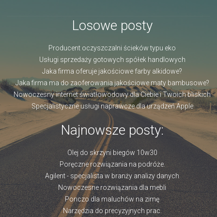
Losowe posty
Producent oczyszczalni ścieków typu eko
Usługi sprzedaży gotowych spółek handlowych
Jaka firma oferuje jakościowe farby alkidowe?
Jaka firma ma do zaoferowania jakościowe maty bambusowe?
Nowoczesny internet światłowodowy dla Ciebie i Twoich bliskich
Specjalistyczne usługi naprawcze dla urządzeń Apple
Najnowsze posty:
Olej do skrzyni biegów 10w30
Poręczne rozwiązania na podróże.
Agilent - specjalista w branży analizy danych
Nowoczesne rozwiązania dla mebli
Ponczo dla maluchów na zimę
Narzędzia do precyzyjnych prac.