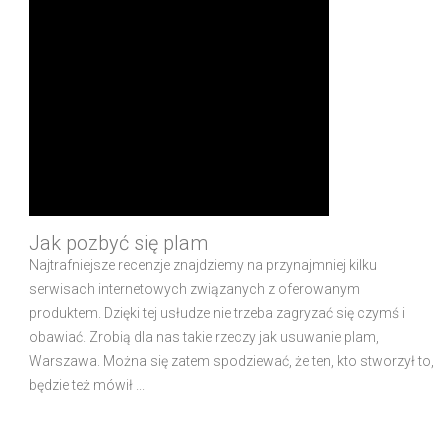
Jak pozbyć się plam
Najtrafniejsze recenzje znajdziemy na przynajmniej kilku
serwisach internetowych związanych z oferowanym
produktem. Dzięki tej usłudze nie trzeba zagryzać się czymś i
obawiać. Zrobią dla nas takie rzeczy jak usuwanie plam,
Warszawa. Można się zatem spodziewać, że ten, kto stworzył to,
będzie też mówił ...