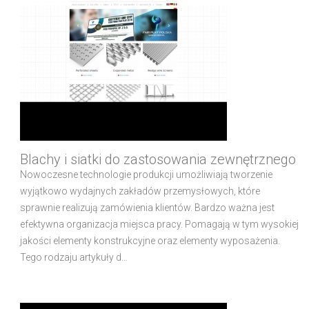
Blachy i siatki do zastosowania zewnętrznego
Nowoczesne technologie produkcji umożliwiają tworzenie
wyjątkowo wydajnych zakładów przemysłowych, które
sprawnie realizują zamówienia klientów. Bardzo ważna jest
efektywna organizacja miejsca pracy. Pomagają w tym wysokiej
jakości elementy konstrukcyjne oraz elementy wyposażenia.
Tego rodzaju artykuły d...