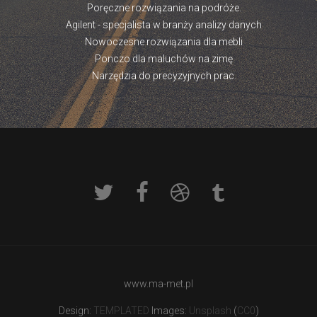
Poręczne rozwiązania na podróże.
Agilent - specjalista w branży analizy danych
Nowoczesne rozwiązania dla mebli
Ponczo dla maluchów na zimę
Narzędzia do precyzyjnych prac.
www.ma-met.pl
Design:
TEMPLATED
Images:
Unsplash
(
CC0
)