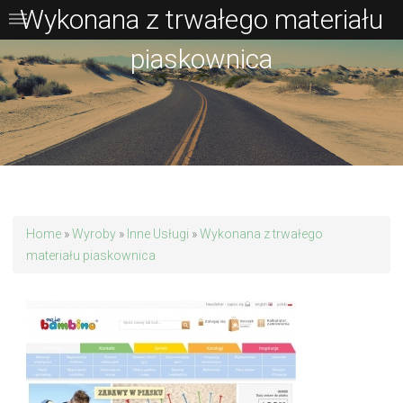
Wykonana z trwałego materiału
piaskownica
Home
»
Wyroby
»
Inne Usługi
»
Wykonana z trwałego
materiału piaskownica