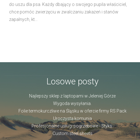
do uszu dla psa. Każdy dbający o swojego pupila właściciel,
chce pomóc zwierzęciu w zwalczaniu zakażeń i stanów
zapalnych, kt...
Losowe posty
Najlepszy sklep z laptopami w Jeleniej Górze
Wygoda wysyłania.
Folie termokurczliwe na Śląsku w ofercie firmy RS Pack
Uroczysta komunia
Profesjonalne usługi pogrzebowe - Styks.
Custom steel sheets