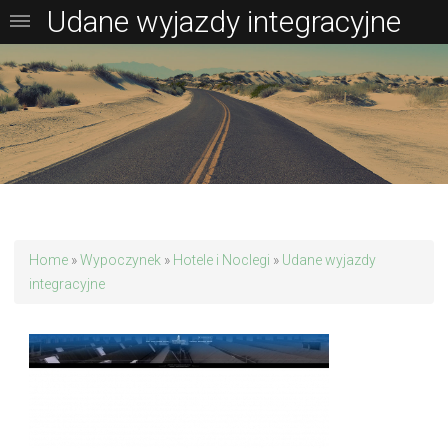
Udane wyjazdy integracyjne
Home
»
Wypoczynek
»
Hotele i Noclegi
»
Udane wyjazdy
integracyjne