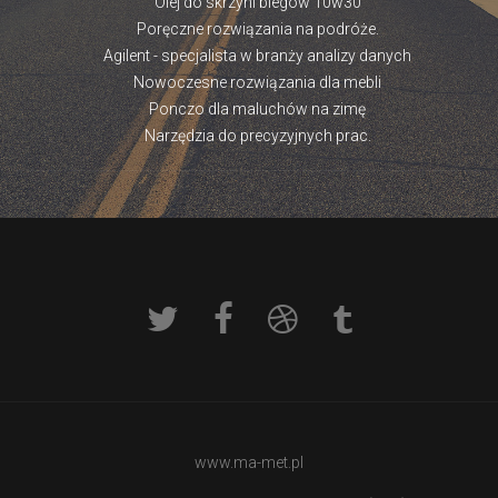
Olej do skrzyni biegów 10w30
Poręczne rozwiązania na podróże.
Agilent - specjalista w branży analizy danych
Nowoczesne rozwiązania dla mebli
Ponczo dla maluchów na zimę
Narzędzia do precyzyjnych prac.
www.ma-met.pl