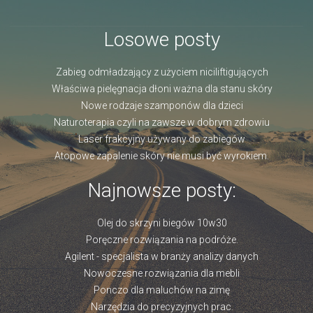
Losowe posty
Zabieg odmładzający z użyciem niciliftigujących
Właściwa pielęgnacja dłoni ważna dla stanu skóry
Nowe rodzaje szamponów dla dzieci
Naturoterapia czyli na zawsze w dobrym zdrowiu
Laser frakcyjny używany do zabiegów
Atopowe zapalenie skóry nie musi być wyrokiem.
Najnowsze posty:
Olej do skrzyni biegów 10w30
Poręczne rozwiązania na podróże.
Agilent - specjalista w branży analizy danych
Nowoczesne rozwiązania dla mebli
Ponczo dla maluchów na zimę
Narzędzia do precyzyjnych prac.