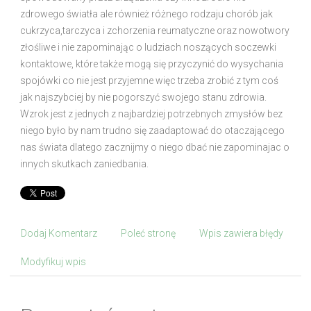
zdrowego światła ale również różnego rodzaju chorób jak
cukrzyca,tarczyca i zchorzenia reumatyczne oraz nowotwory
złośliwe i nie zapominając o ludziach noszących soczewki
kontaktowe, które także mogą się przyczynić do wysychania
spojówki co nie jest przyjemne więc trzeba zrobić z tym coś
jak najszybciej by nie pogorszyć swojego stanu zdrowia.
Wzrok jest z jednych z najbardziej potrzebnych zmysłów bez
niego było by nam trudno się zaadaptować do otaczającego
nas świata dlatego zacznijmy o niego dbać nie zapominajac o
innych skutkach zaniedbania.
Dodaj Komentarz
Poleć stronę
Wpis zawiera błędy
Modyfikuj wpis