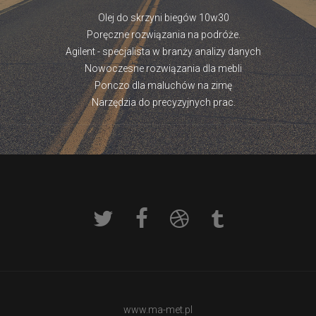
Olej do skrzyni biegów 10w30
Poręczne rozwiązania na podróże.
Agilent - specjalista w branży analizy danych
Nowoczesne rozwiązania dla mebli
Ponczo dla maluchów na zimę
Narzędzia do precyzyjnych prac.
www.ma-met.pl