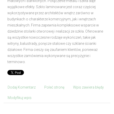
matowych i barwionych. Połączenie metalu i szkła daje
wyjątkowe efekty. Szkło laminowane jest coraz częściej
wykorzystywane przez architektów wnętrz zarówno w
budynkach o charakterze komercyjnym, jak i wnętrzach
mieszkalnych. Firma zapewnia kompleksowe wsparcie w
dziedzinie stolarki otworowej i realizacji ze szkła. Oferowane
są wszystkie nowoczesne rodzaje wykończeń, takie jak
witryny, balustrady, poręcze stalowe czy szklane ścianki
działowe. Firma cieszy się zaufaniem klientów, ponieważ
wszystkie zamówienia wykonywane są precyzyjnie i
terminowo.
Dodaj Komentarz
Poleć stronę
Wpis zawiera błędy
Modyfikuj wpis