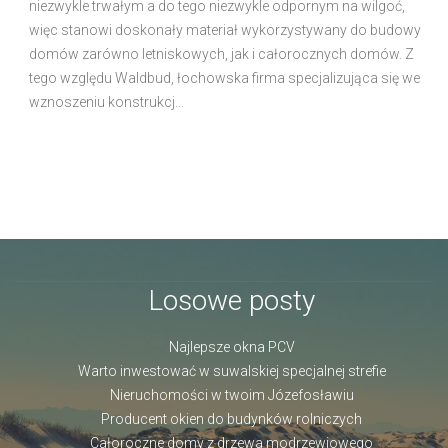
niezwykle trwałym a do tego niezwykle odpornym na wilgoć,
więc stanowi doskonały materiał wykorzystywany do budowy
domów zarówno letniskowych, jak i całorocznych domów. Z
tego względu Waldbud, łochowska firma specjalizująca się we
wznoszeniu konstrukcj...
Losowe posty
Najlepsze okna PCV
Warto inwestować w suwalskiej specjalnej strefie
Nieruchomości w twoim Józefosławiu
Producent okien do budynków rolniczych
Całoroczne domy z drzewa modrzewiowego