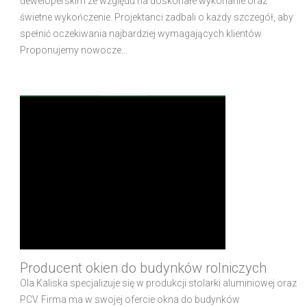
deweloperskim ze względu na doskonałe wykonanie oraz
świetne wykończenie. Projektanci zadbali o każdy szczegół, aby
spełnić oczekiwania najbardziej wymagających klientów.
Proponujemy nowocze...
Producent okien do budynków rolniczych
Ola Kaliska specjalizuje się w produkcji stolarki aluminiowej oraz
PCV. Firma ma w swojej ofercie okna do budynków