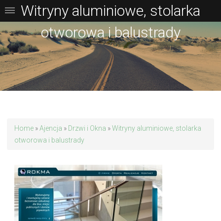
Witryny aluminiowe, stolarka
otworowa i balustrady
Home
»
Ajencja
»
Drzwi i Okna
»
Witryny aluminiowe, stolarka
otworowa i balustrady