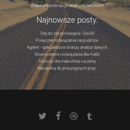
Stabilne konstrukcje okien plastikowych
Najnowsze posty:
Olej do skrzyni biegów 10w30
Poręczne rozwiązania na podróże.
Agilent - specjalista w branży analizy danych
Nowoczesne rozwiązania dla mebli
Ponczo dla maluchów na zimę
Narzędzia do precyzyjnych prac.