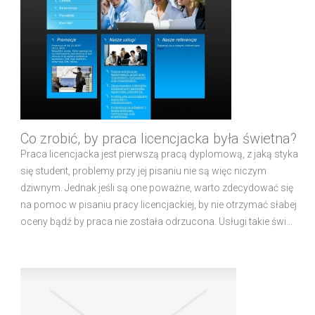
Co zrobić, by praca licencjacka była świetna?
Praca licencjacka jest pierwszą pracą dyplomową, z jaką styka
się student, problemy przy jej pisaniu nie są więc niczym
dziwnym. Jednak jeśli są one poważne, warto zdecydować się
na pomoc w pisaniu pracy licencjackiej, by nie otrzymać słabej
oceny bądź by praca nie została odrzucona. Usługi takie świ...