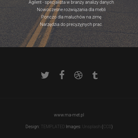
Agilent - specjalista w branży analizy danych
Nowoczesne rozwiązania dla mebli
Ponczo dla maluchów na zimę
Narzędzia do precyzyjnych prac.
www.ma-met.pl
Design:
TEMPLATED
Images:
Unsplash
(
CC0
)