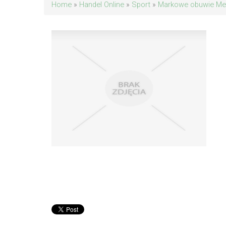
Home
»
Handel Online
»
Sport
»
Markowe obuwie Mer