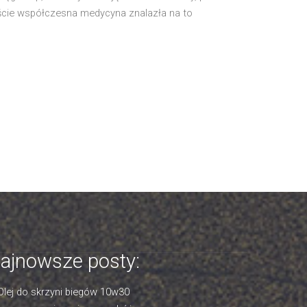
ście współczesna medycyna znalazła na to
ajnowsze posty:
Olej do skrzyni biegów 10w30