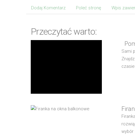
Dodaj Komentarz
Poleć stronę
Wpis zawier
Przeczytać warto:
Pomy
Sami p
Znajdz
czasie
Fira
Firank
rozwią
wybór d