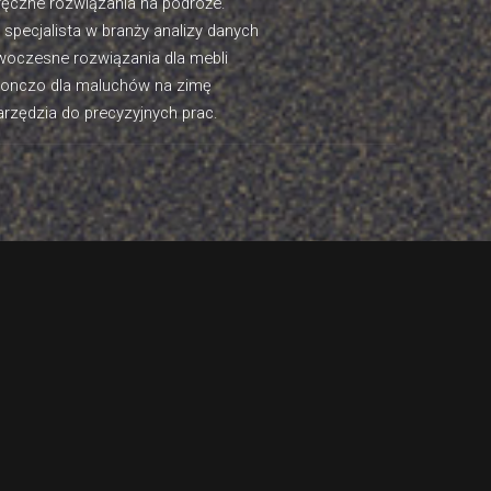
ęczne rozwiązania na podróże.
- specjalista w branży analizy danych
oczesne rozwiązania dla mebli
onczo dla maluchów na zimę
rzędzia do precyzyjnych prac.