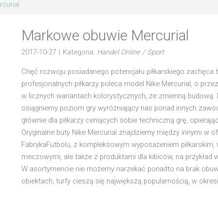
curial
Markowe obuwie Mercurial
2017-10-27
|
Kategoria:
Handel Online / Sport
Chęć rozwoju posiadanego potencjału piłkarskiego zachęca t
profesjonalnych piłkarzy poleca model Nike Mercurial, o prze
w licznych wariantach kolorystycznych, ze zmienną budową.
osiągniemy poziom gry wyróżniający nas ponad innych zawo
głównie dla piłkarzy ceniących sobie techniczną grę, opierają
Oryginalne buty Nike Mercurial znajdziemy między innymi w o
FabrykaFutbolu, z kompleksowym wyposażeniem piłkarskim, w
meczowymi, ale także z produktami dla kibiców, na przykład 
W asortymencie nie możemy narzekać ponadto na brak obuwia
obiektach, turfy cieszą się największą popularnością, w okr