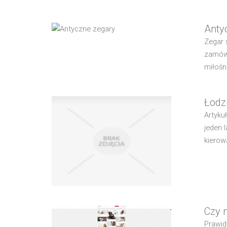
Anty
Zegar 
zamówi
miłośn
Łodz
Artyku
jeden 
kierow
Czy 
Prawid