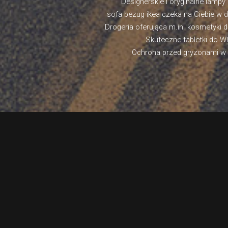
Designerskie i oryginalne lampy
sofa bezug ikea czeka na Ciebie w d
Drogeria oferująca m.in. kosmetyki d
Skuteczne tabletki do 
Ochrona przed gryzonami w 