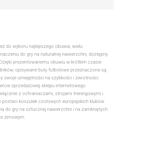
eż do wyboru najlepszego obuwia, wielu
znaczeniu do gry na naturalnej nawierzchni, dostępny
 Dzięki prezentowanemu obuwiu w krótkim czasie
dników, opisywane buty futbolowe przeznaczone są
cy swoje umiejętności na szybkości i zwrotności.
fercie sprzedażowej sklepu internetowego
łącznie z ochraniaczami, strojami treningowymi i
w postaci koszulek czołowych europejskich klubów.
 do gry na sztucznej nawierzchni i na zamkniętych
esie zimowym.