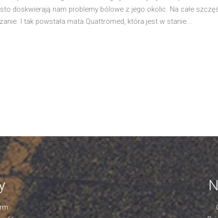
sto doskwierają nam problemy bólowe z jego okolic. Na całe szczę
zanie. I tak powstała mata Quattromed, która jest w stanie...
y
N
orm