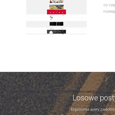
co czę
rozwią
Losowe post
Ergonomia avery zweckf