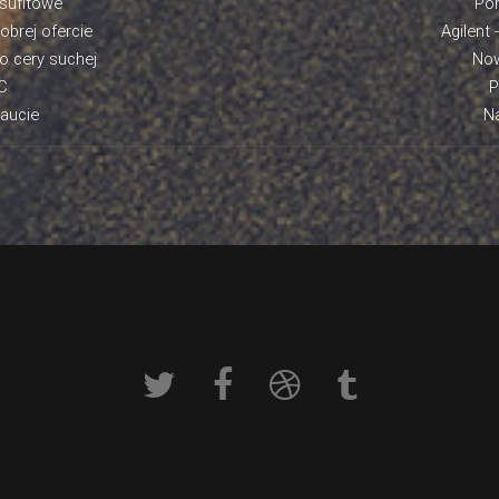
 sufitowe
Por
obrej ofercie
Agilent 
o cery suchej
Now
WC
P
aucie
Na