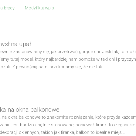
a błędy
Modyfikuj wpis
sł na upał
ewnie zastanawiamy się, jak przetrwać gorące dni. Jeśli tak, to moż
iemy tutaj model, który najbardziej nam pomoże w taki dni i przyczyni
 czuli. Z pewnością sami przekonamy się, że nie tak t...
nka na okna balkonowe
a na okna balkonowe to znakomite rozwiązanie, które przyda każdemu
zanie jest bardzo chętnie stosowane, ponieważ firanki to elegancki
ekoracji okiennych, takich jak firanka, balkon to idealne miejs...