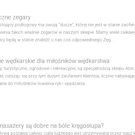
czne zegary
stojący podłogowy ma swoją "dusze", której nie jest w stanie zao
enia takich właśnie zegarów w naszym sklepie. Mamy wiele ciekawy
icy będą w stanie znaleźć u nas coś odpowiedniego.Zeg...
ie wędkarskie dla miłośników wędkarstwa
ły, turystyczne, ogrodowe i rekreacyjne, są specjalnością sklepu Ato
lat, ciesząc się przy tym dużym zaufaniem klientów, licznie nabywaj
ane do miłośników łowienia ryb i spędzania...
masażery są dobre na bóle kręgosłupa?
łowa postawa całego ciała ludzkiego jest utrzymywana przez nasz krę