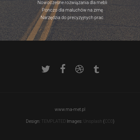
Nowoczesne rozwiązania dla mebli
Ponczo dla maluchów na zimę
Narzędzia do precyzyjnych prac.
www.ma-met.pl
Design:
TEMPLATED
Images:
Unsplash
(
CC0
)