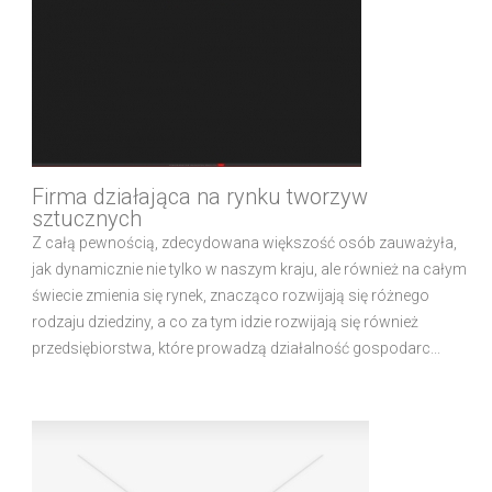
Firma działająca na rynku tworzyw
sztucznych
Z całą pewnością, zdecydowana większość osób zauważyła,
jak dynamicznie nie tylko w naszym kraju, ale również na całym
świecie zmienia się rynek, znacząco rozwijają się różnego
rodzaju dziedziny, a co za tym idzie rozwijają się również
przedsiębiorstwa, które prowadzą działalność gospodarc...