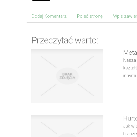
Dodaj Komentarz
Poleć stronę
Wpis zawier
Przeczytać warto:
Meta
Nasza 
kształ
innymi
Hurt
Jak wi
branże