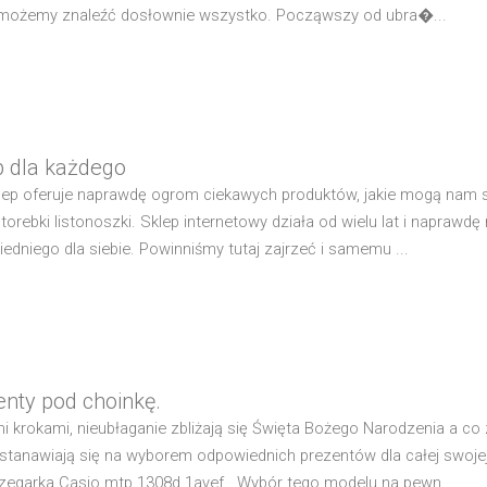
 możemy znaleźć dosłownie wszystko. Począwszy od ubra�...
p dla każdego
lep oferuje naprawdę ogrom ciekawych produktów, jakie mogą nam si
 torebki listonoszki. Sklep internetowy działa od wielu lat i naprawd
edniego dla siebie. Powinniśmy tutaj zajrzeć i samemu ...
enty pod choinkę.
mi krokami, nieubłaganie zbliżają się Święta Bożego Narodzenia a c
stanawiają się na wyborem odpowiednich prezentów dla całej swoje
zegarka Casio mtp 1308d 1avef . Wybór tego modelu na pewn...