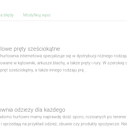
a błędy
Modyfikuj wpis
lowe pręty sześciokątne
hurtownia internetowa specjalizuje się w dystrybucji różnego rodza
towane w kątowniki, arkusze blachy, a także pręty i rury. W szerokie
 pręt sześciokątny, a także innego rodzaju prę...
ownia odzieży dla każdego
adomo hurtowni mamy naprawdę dość sporo, rozsianych po terenie c
 i sprzedają na przykład odzież, obuwie czy produkty spożywcze. Ni