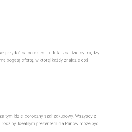
ę przydać na co dzień. To tutaj znajdziemy między
ę ma bogatą ofertę, w której każdy znajdzie coś
o za tym idzie, coroczny szał zakupowy. Wszyscy z
j rodziny. Idealnym prezentem dla Panów może być