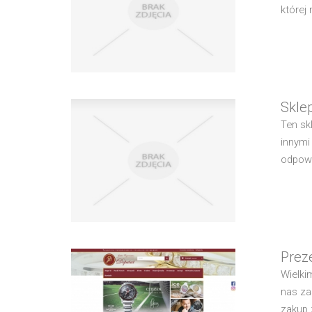
której
Skle
Ten sk
innymi
odpowi
Prez
Wielki
nas za
zakup 