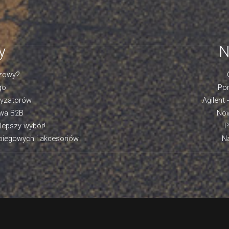
y
N
azowy?
go
Por
tyzatorów
Agilent 
owa B2B
Now
jlepszy wybór!
P
biegowych i akcesoriów
Na