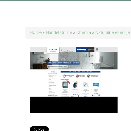
Home
»
Handel Online
»
Chemia
»
Naturalne esencj