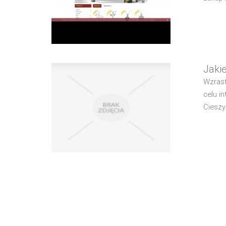
Jaki
Wzrast
celu i
Cieszy