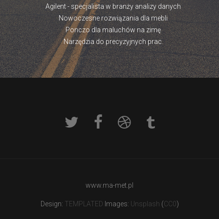
Agilent - specjalista w branży analizy danych
Nowoczesne rozwiązania dla mebli
Ponczo dla maluchów na zimę
Narzędzia do precyzyjnych prac.
www.ma-met.pl
Design:
TEMPLATED
Images:
Unsplash
(
CC0
)