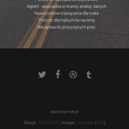
Agilent - specjalista w branży analizy danych
Nowoczesne rozwiązania dla mebli
Ponczo dla maluchów na zimę
Narzędzia do precyzyjnych prac.
www.ma-met.pl
Design:
TEMPLATED
Images:
Unsplash
(
CC0
)