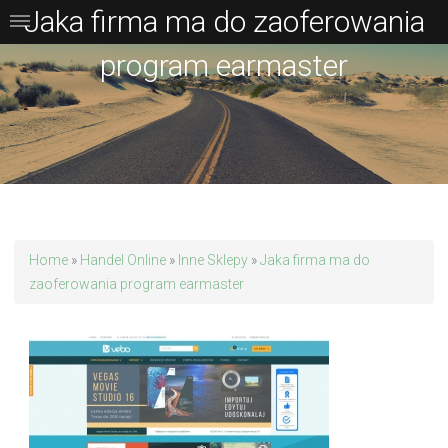
Jaka firma ma do zaoferowania
program earmaster
Home
»
Handel Online
»
Inne Sklepy
»
Jaka firma ma do
zaoferowania program earmaster