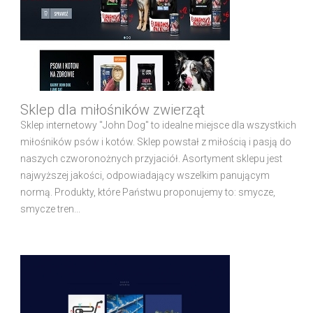
Sklep dla miłośników zwierząt
Sklep internetowy "John Dog" to idealne miejsce dla wszystkich
miłośników psów i kotów. Sklep powstał z miłością i pasją do
naszych czworonożnych przyjaciół. Asortyment sklepu jest
najwyższej jakości, odpowiadający wszelkim panującym
normą. Produkty, które Państwu proponujemy to: smycze,
smycze tren...