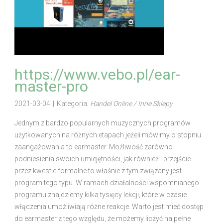
https://www.vebo.pl/ear-
master-pro
2021-03-04
|
Kategoria:
Handel Online / Inne Sklepy
Jednym z bardzo popularnych muzycznych programów
użytkowanych na różnych etapach jeżeli mówimy o stopniu
zaangażowania to earmaster. Możliwość zarówno
podniesienia swoich umiejętności, jak również i przejście
przez kwestie formalne to właśnie z tym związany jest
program tego typu. W ramach działalności wspomnianego
programu znajdziemy kilka tysięcy lekcji, które w czasie
włączenia umożliwiają różne reakcje. Warto jest mieć dostęp
do earmaster z tego względu, że możemy liczyć na pełne