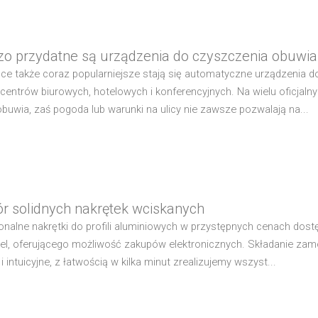
zo przydatne są urządzenia do czyszczenia obuwia
ce także coraz popularniejsze stają się automatyczne urządzenia 
e centrów biurowych, hotelowych i konferencyjnych. Na wielu oficjaln
obuwia, zaś pogoda lub warunki na ulicy nie zawsze pozwalają na...
r solidnych nakrętek wciskanych
onalne nakrętki do profili aluminiowych w przystępnych cenach dost
el, oferującego możliwość zakupów elektronicznych. Składanie zam
i intuicyjne, z łatwością w kilka minut zrealizujemy wszyst...