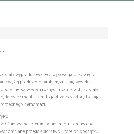
em
óre zostały wyprodukowane z wysokogatunkowego
iane wyżej produkty, charakteryzują się wysoką
 dostępne są w wielu różnych rozmiarach, zostały
ydatny element, jakim to jest zamek, który to daje
epotrzebnego demontażu.
tylko
 zróżnicowanej ofercie posiada m.in. omawiane
l. Wspomniane przedsiębiorstwo, które od początku