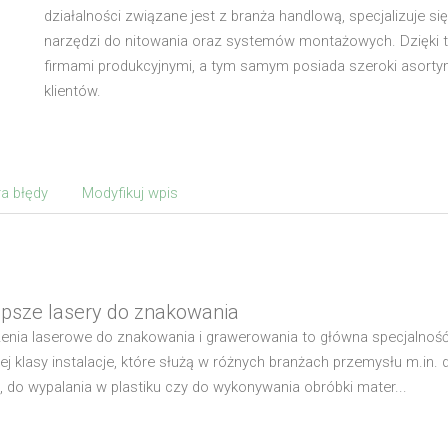
działalności związane jest z branża handlową, specjalizuje s
narzędzi do nitowania oraz systemów montażowych. Dzięki te
firmami produkcyjnymi, a tym samym posiada szeroki asortym
klientów.
a błędy
Modyfikuj wpis
epsze lasery do znakowania
enia laserowe do znakowania i grawerowania to główna specjalno
ej klasy instalacje, które służą w różnych branżach przemysłu m.in.
, do wypalania w plastiku czy do wykonywania obróbki mater...