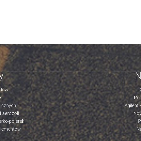
y
N
adów
r
Por
licznych
Agilent 
 aerozoli
Now
erko-polerek
P
 elementów
Na