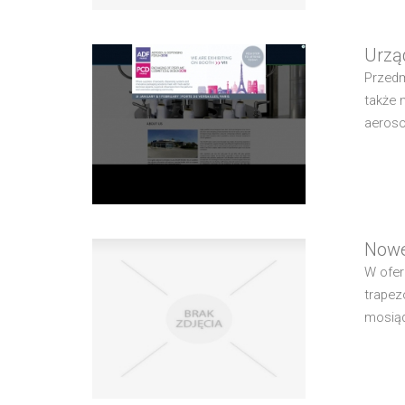
Urzą
Przedm
także 
aeroso
Nowe
W ofer
trapez
mosiąd