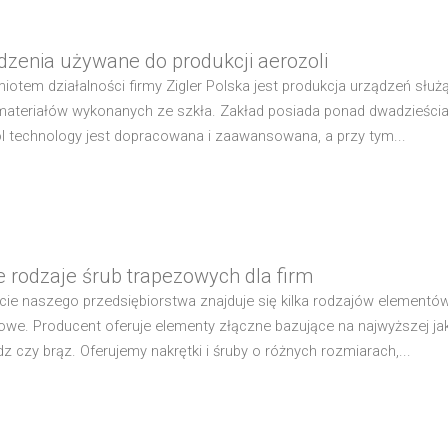
dzenia używane do produkcji aerozoli
iotem działalności firmy Zigler Polska jest produkcja urządzeń służ
materiałów wykonanych ze szkła. Zakład posiada ponad dwadzieścia l
l technology jest dopracowana i zaawansowana, a przy tym...
 rodzaje śrub trapezowych dla firm
cie naszego przedsiębiorstwa znajduje się kilka rodzajów elementó
owe. Producent oferuje elementy złączne bazujące na najwyższej jak
z czy brąz. Oferujemy nakrętki i śruby o różnych rozmiarach,...