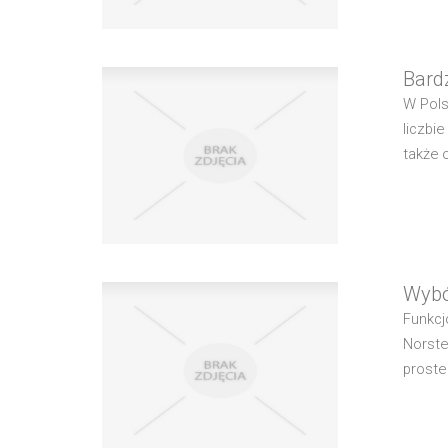
Bard
W Pols
liczbi
także 
Wybó
Funkcj
Norste
proste 