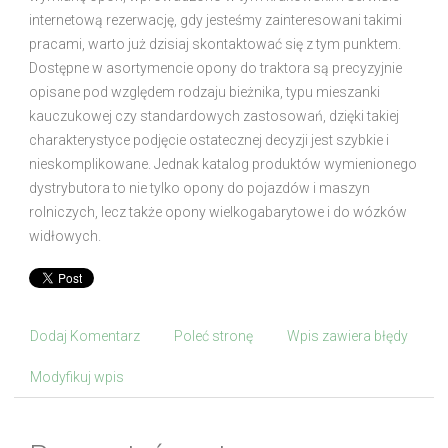
internetową rezerwację, gdy jesteśmy zainteresowani takimi
pracami, warto już dzisiaj skontaktować się z tym punktem.
Dostępne w asortymencie opony do traktora są precyzyjnie
opisane pod względem rodzaju bieżnika, typu mieszanki
kauczukowej czy standardowych zastosowań, dzięki takiej
charakterystyce podjęcie ostatecznej decyzji jest szybkie i
nieskomplikowane. Jednak katalog produktów wymienionego
dystrybutora to nie tylko opony do pojazdów i maszyn
rolniczych, lecz także opony wielkogabarytowe i do wózków
widłowych.
Dodaj Komentarz
Poleć stronę
Wpis zawiera błędy
Modyfikuj wpis