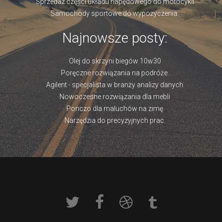
Sprzedaż części układu napędowego do motocykli
Samochody sportowe do wypożyczenia.
Najnowsze posty:
Olej do skrzyni biegów 10w30
Poręczne rozwiązania na podróże.
Agilent - specjalista w branży analizy danych
Nowoczesne rozwiązania dla mebli
Ponczo dla maluchów na zimę
Narzędzia do precyzyjnych prac.