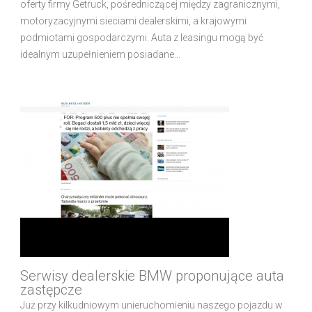
oferty firmy Getruck, pośredniczącej między zagranicznymi,
motoryzacyjnymi sieciami dealerskimi, a krajowymi
podmiotami gospodarczymi. Auta z leasingu mogą być
idealnym uzupełnieniem posiadane...
Serwisy dealerskie BMW proponujące auta
zastępcze
Już przy kilkudniowym unieruchomieniu naszego pojazdu w