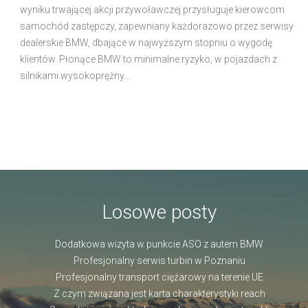
wyniku trwającej akcji przywoławczej przysługuje kierowcom
samochód zastępczy, zapewniany każdorazowo przez serwisy
dealerskie BMW, dbające w najwyższym stopniu o wygodę
klientów. Płonące BMW to minimalne ryzyko, w pojazdach z
silnikami wysokoprężny...
Losowe posty
Dodatkowa wizyta w punkcie ASO z autem BMW
Profesjonalny serwis turbin w Poznaniu
Profesjonalny transport ciężarowy na terenie UE
Z czym związana jest karta charakterystyki reach