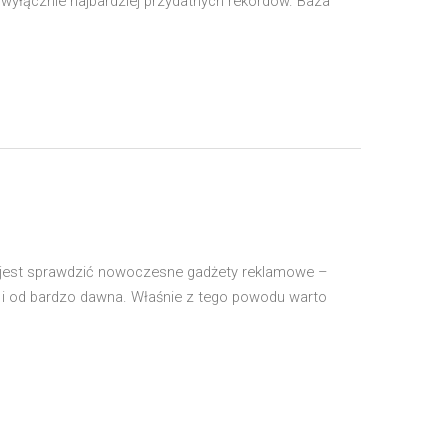
wyłącznie najbardziej przydatnych rekordów. Baza
 jest sprawdzić nowoczesne gadżety reklamowe –
e i od bardzo dawna. Właśnie z tego powodu warto