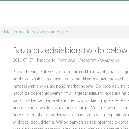
zedsiebiorstw do celów reklamowych
Baza przedsiebiorstw do celó
2016-07-07
|
Kategoria:
Promocja / Materiały Reklamowe
Prowadzenie skutecznych kampanii reklamowych, marketing
bardzo dużą ilością danych na temat klientów biznesowych, k
inwestowania w działalność marketingową. Do tego celu najle
nabyć za pośrednictwem firmy Target Media, która działa na p
banki, jak też centra telefoniczne i wszystkie firmy, które rea
przedsiębiorstw oferowana przez Target Media zawiera infor
przez podmioty gospodarcze, roku ich założenia, kapitału za
wielkości zatrudnienia. Wśród danych są też informacje dotycz