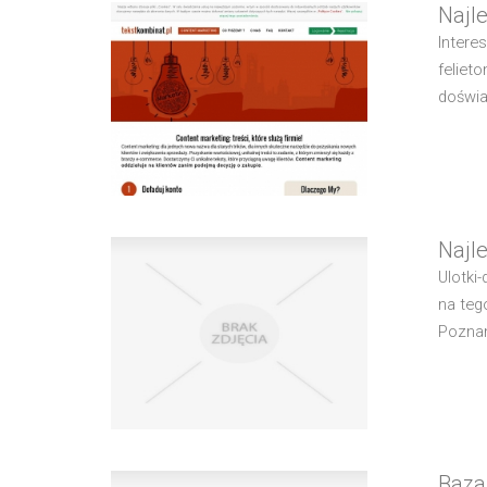
Najl
Intere
feliet
doświa
Najl
Ulotki-
na teg
Poznan
Baza