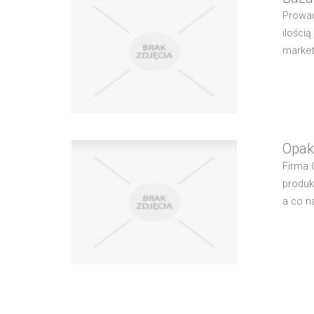
Prowad
ilości
market
Opak
Firma 
produk
a co n