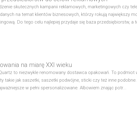
zenie skutecznych kampanii reklamowych, marketingowych czy te
ą danych na temat klientów biznesowych, którzy rokują największy m
ingową. Do tego celu najlepiej przydaje się baza przedsiębiorstw, a t
owania na miarę XXI wieku
Quartz to niezwykle renomowany dostawca opakowań. To podmiot w o
ty takie jak saszetki, saszetki podwójne, sticki czy też inne podobn
ajważniejsze w pełni spersonalizowane. Albowiem znając potr...