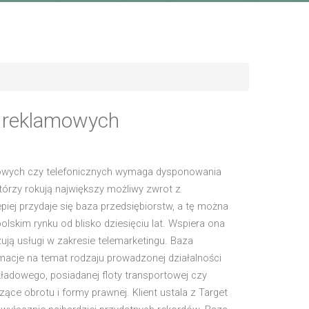
w reklamowych
owych czy telefonicznych wymaga dysponowania
tórzy rokują największy możliwy zwrot z
piej przydaje się baza przedsiębiorstw, a tę można
olskim rynku od blisko dziesięciu lat. Wspiera ona
lizują usługi w zakresie telemarketingu. Baza
macje na temat rodzaju prowadzonej działalności
kładowego, posiadanej floty transportowej czy
ące obrotu i formy prawnej. Klient ustala z Target