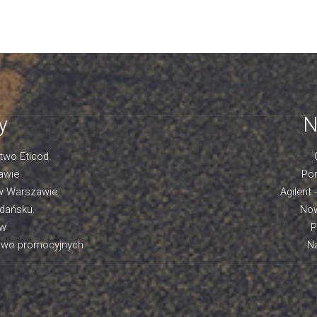
y
N
two Eticod.
awie
Por
 w Warszawie
Agilent 
Gdańsku.
Now
ów
P
mowo promocyjnych
Na