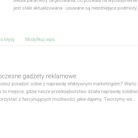
Media parametry targetowania, co pozwala na wyodrębnienie 
jest stale aktualizowana - usuwane są nieistniejące podmioty.
a błędy
Modyfikuj wpis
czesne gadżety reklamowe
żesz poradzić sobie z naprawdę efektywnym marketingiem? Warto
 to miejsce, gdzie nasze przedsiębiorstwo działa naprawdę solidni
korzystać z fascynujących możliwości, jakie dajemy. Tworzymy ws...