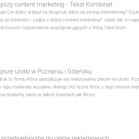
epszy content marketing - Tekst Kombinat.
suje Cie dobry artykuł na bloga lub tekst na stronę internetową? Szu
ony do Internetu i zadba o dobry content marketing? Jeżeli tak, to n
dczonych copywriterów współpracujących z firmą Tekst Kom...
epsze ulotki w Poznaniu i Gdańsku.
druk to firma, która specjalizuje się realizowaniu zleceń na ulotki. P
o typu materiały wizualne, dlatego też liczne firmy z tego miasta c
ia działamy także w takich miastach jak Wrocł...
 przedsiebiorstw do celów reklamowych