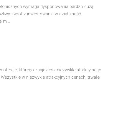
lefonicznych wymaga dysponowania bardzo dużą
ożliwy zwrot z inwestowania w działalność
ę m...
fercie, którego znajdziesz niezwykle atrakcyjnego
e. Wszystkie w niezwykle atrakcyjnych cenach, trwałe