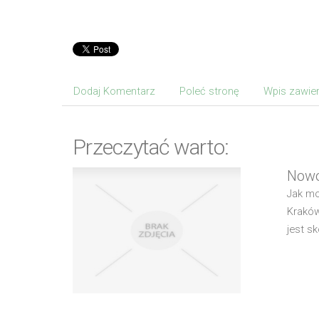
Dodaj Komentarz
Poleć stronę
Wpis zawier
Przeczytać warto:
Nowo
Jak mo
Kraków
jest s