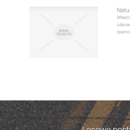
Natu
Właści
odpowi
żywnoś
Losowe post