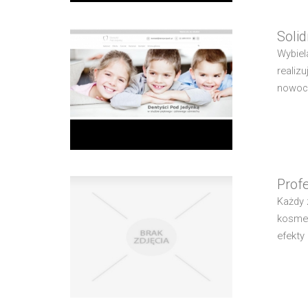
Soli
Wybiel
realiz
nowocz
Prof
Każdy 
kosmet
efekty