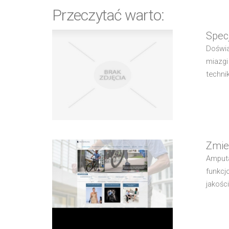
Przeczytać warto:
Spec
Doświa
miazgi
techni
Zmie
Amputa
funkcj
jakośc