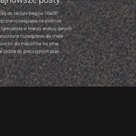
Olej do skrzyni biegów 10w30
ęczne rozwiązania na podróże.
- specjalista w branży analizy danych
oczesne rozwiązania dla mebli
onczo dla maluchów na zimę
rzędzia do precyzyjnych prac.