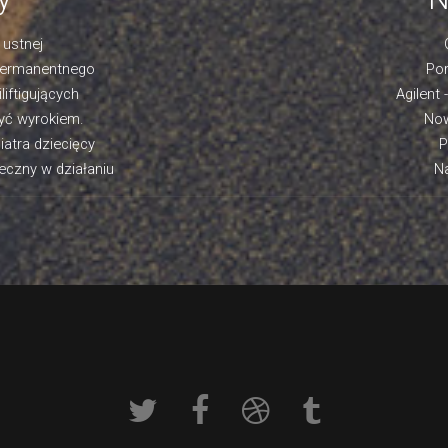
 ustnej
permanentnego
Por
iftigujących
Agilent 
yć wyrokiem.
Now
atra dziecięcy
P
teczny w działaniu
Na