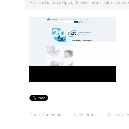
Home
»
Natura
»
Sprzęt Medyczny
»
Idealnie zdrowe
Dodaj Komentarz
Poleć stronę
Wpis zawier