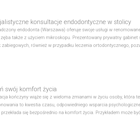
jalistyczne konsultacje endodontyczne w stolicy
dczony endodonta (Warszawa) oferuje swoje usługi w renomowanej 
 zęba także z użyciem mikroskopu. Prezentowany prywatny gabinet 
k zabiegowych, również w przypadku leczenia ortodontycznego, pozw
ń swój komfort życia
cja kończyny wiąże się z wieloma zmianami w życiu osoby, która 
onowania to kwestia czasu, odpowiedniego wsparcia psychologicznego
i przekłada się bezpośrednio na komfort życia. Przykładem może być 