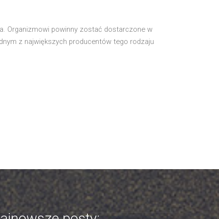
eka. Organizmowi powinny zostać dostarczone w
 Jednym z największych producentów tego rodzaju
ajnowsze posty: