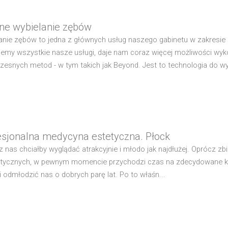
dne wybielanie zębów
anie zębów to jedna z głównych usług naszego gabinetu w zakresie
ujemy wszystkie nasze usługi, daje nam coraz więcej możliwości w
esnych metod - w tym takich jak Beyond. Jest to technologia do wybi
esjonalna medycyna estetyczna. Płock
z nas chciałby wyglądać atrakcyjnie i młodo jak najdłużej. Oprócz zb
ycznych, w pewnym momencie przychodzi czas na zdecydowane kroki,
 i odmłodzić nas o dobrych parę lat. Po to właśn...