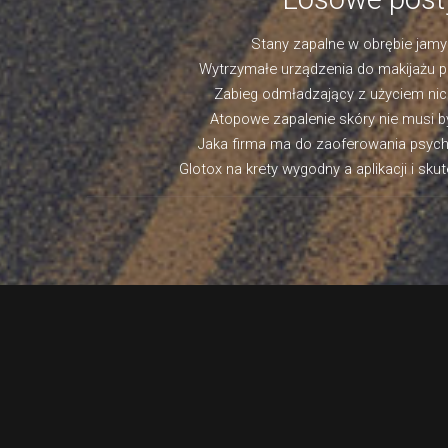
Stany zapalne w obrębie jamy
Wytrzymałe urządzenia do makijażu 
Zabieg odmładzający z użyciem nicil
Atopowe zapalenie skóry nie musi b
Jaka firma ma do zaoferowania psychi
Glotox na krety wygodny a aplikacji i sku