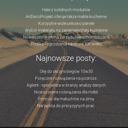
Hale z solidnych modułów
ArtDecoProjekt oferuje także meble kuchenne
Korzystne wizerunkowo panele
Wybór materiału na zamknięte blaty kuchenne
Nowoczesne oferta zarządu nieruchomościami
Profiks - ogrodzenia na miarę XXI wieku
Najnowsze posty:
Olej do skrzyni biegów 10w30
Poręczne rozwiązania na podróże.
Agilent - specjalista w branży analizy danych
Nowoczesne rozwiązania dla mebli
Ponczo dla maluchów na zimę
Narzędzia do precyzyjnych prac.