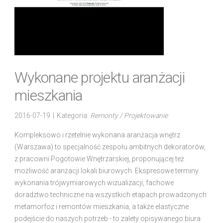
Wykonane projektu aranżacji
mieszkania
2016-07-19
|
Kategoria:
Remonty / Projektowanie
Kompleksowo i rzetelnie wykonana aranżacja wnętrz
(Warszawa) to specjalność zespołu ambitnych dekoratorów,
z pracowni Pogotowie Wnętrzarskiej, proponującej też
możliwość aranżacji lokali biurowych. Ekspresowe terminy
wykonania trójwymiarowych wizualizacji, fachowe
doradztwo techniczne na wszystkich etapach prowadzonych
metamorfoz i remontów mieszkania, a także elastyczne
podejście do naszych potrzeb - to zalety opisywanego biura