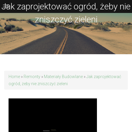
Jak zaprojektować ogród, żeby nie
zniszczyć zieleni
Home
»
Remonty
»
Materiały Budowlane
»
Jak zaprojektować
ogród, żeby nie zniszczyć zieleni