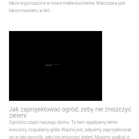
także wyposażone w nowe meble kuchenne. Warszawa jest
także miastem, w któ...
Jak zaprojektować ogród, żeby nie zniszczyć
zieleni
Ogród to część naszego domu. To tam spędzamy letnie
wieczory, rozpalamy grilla. Ważne jest, żebyśmy zaprojektowali
go w taki sposób, żeby nie zniszczyć zieleni. Musimy zadbać o