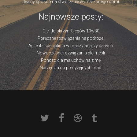
Idealny sposób na stworzenie wymarzonego domu
Najnowsze posty:
Olej do skrzyni biegów 10w30
Poręczne rozwiązania na podróże.
Agilent - specjalista w branży analizy danych
Nowoczesne rozwiązania dla mebli
Ponczo dla maluchów na zimę
Narzędzia do precyzyjnych prac.