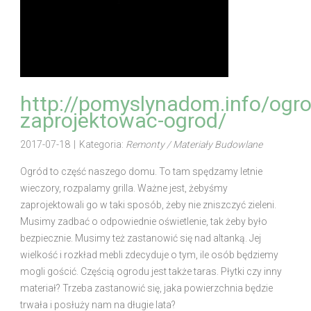
http://pomyslynadom.info/ogro
zaprojektowac-ogrod/
2017-07-18
|
Kategoria:
Remonty / Materiały Budowlane
Ogród to część naszego domu. To tam spędzamy letnie
wieczory, rozpalamy grilla. Ważne jest, żebyśmy
zaprojektowali go w taki sposób, żeby nie zniszczyć zieleni.
Musimy zadbać o odpowiednie oświetlenie, tak żeby było
bezpiecznie. Musimy też zastanowić się nad altanką. Jej
wielkość i rozkład mebli zdecyduje o tym, ile osób będziemy
mogli gościć. Częścią ogrodu jest także taras. Płytki czy inny
materiał? Trzeba zastanowić się, jaka powierzchnia będzie
trwała i posłuży nam na długie lata?