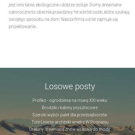
jest ono tanie, ekologiczne i dobrze izoluje. Domy drewniane
całoroczne to obecnie prawdziwy hit wśród osób, które szukają
swojego sposobu na dom. Nasza firma od lat zajmuje się
projektowanie...
Losowe posty
Profiks - ogrodzenia na miarę XXI wieku
Brodziki i kabiny prysznicowe
Szeroki wybór palet dla przedsiębiorstw
Tote Linie to architekt wnętrz W Poznaniu
Drabiny drewniane znów wracają do mody.