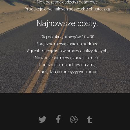
Nowoczesne gadżety reklamowe
Produkcja oryginalnych saszetek z chusteczką
Najnowsze posty:
Olej do skrzyni biegów 10w30
Poręczne rozwiązania na podróże.
Agilent - specjalista w branży analizy danych
Nowoczesne rozwiązania dla mebli
Ponczo dla maluchów na zimę
Narzędzia do precyzyjnych prac.