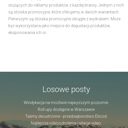
służących do reklamy produktów z każdej branży. Jednym z nich
są stoiska promocyjne, które oferujemy w dwóch wariantach.
Pierwszym są stoiska promocyjne okrągłe z wydrukiem. Może
być wykorzystana jako miejsce do degustacji produktów,
eksponowania ich or...
Losowe posty
Windykacja na możliwie najwyższym poziomie.
Roll upy dostępne w Warszawie
Taśmy dwustronne - przedsiębiorstwo Eticod.
Najlepsze videoszkolenia i relacje video.